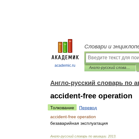
Словари и энциклоп
academic.ru
Англо-русский словарь по авиации
Англо-русский словарь по а
accident-free operation
Толкование
Перевод
accident
-
free
operation
безаварийная
эксплуатация
Англо
-
русский
словарь
по
авиации
.
2013
.