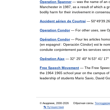
Operation Spanner
— was the name of an ope
Manchester in 1987, as a result of which a g
bodily harm for their involvement in cons
Accident aérien de Courtrai
— 50°49′39.26
Operation Condor
— For other uses, see O
Opération Condor
— Pour les articles hom
(en espagnol : Operación Cóndor) est le nom 
conduite conjointement par les services s
Opération Ajax
— 32° 25′ 40″ N 53° 41′ 17
Free Speech Movement
— The Free Speech 
the 1964 1965 school year on the campus of t
leadership of students Mario Savio, David 
© Академик, 2000-2026
Обратная связь:
Техподдерж
👣 Путешествия