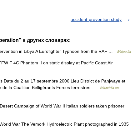
accident-prevention study
peration" в других словарях:
ntervention in Libya A Eurofighter Typhoon from the RAF …
Wikipedia
W F 4C Phantom II on static display at Pacific Coast Air
s Date du 2 au 17 septembre 2006 Lieu District de Panjwaye et
e de la Coalition Belligérants Forces terrestres …
Wikipédia en
esert Campaign of World War II Italian soldiers taken prisoner
World War The Vemork Hydroelectric Plant photographed in 1935