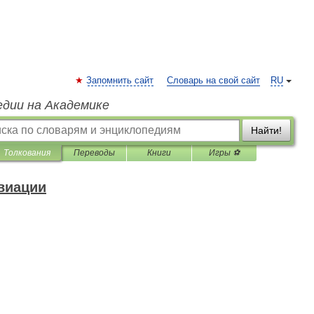
Запомнить сайт
Словарь на свой сайт
RU
едии на Академике
Найти!
Толкования
Переводы
Книги
Игры ⚽
виации