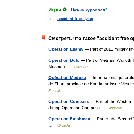
Игры ⚽
Нужна курсовая?
accident-free flying
Смотреть что такое "accident-free o
Operation Ellamy
— Part of 2011 military i
Operation Bolo
— Part of Vietnam War 8th TF
Museum …
Wikipedia
Opération Medusa
— Informations générale
de Zhari, province de Kandahar Issue Victoir
Français
Operation Compass
— Part of the Western D
during Operation Compass …
Wikipedia
Operation Freshman
— Part of the Second 
…
Wikipedia