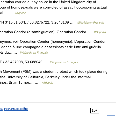
ration carried out by police in the United Kingdom city of
roup of homosexuals were convicted of assault occasioning actual
ensual… …
Wikipedia
″N 3°15′51.53″E / 50.8275722, 3.2643139 …
Wikipédia en Français
peration Condor (disambiguation). Operation Condor …
Wikipedia
onymes, voir Opération Condor (homonymie). L’opération Condor
donné à une campagne d assassinats et de lutte anti guérilla
ecrets du… …
Wikipédia en Français
″ E / 32.427908, 53.688046 …
Wikipédia en Français
Movement (FSM) was a student protest which took place during
he University of California, Berkeley under the informal
Goines, Brian Turner,… …
Wikipedia
ка
,
Реклама на сайте
18+